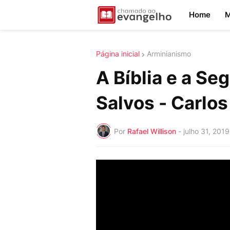
Home
M
Página inicial
Arminianismo
A Bíblia e a Se
Salvos - Carlos
Por
Rafael Willison
-
julho 31, 2019