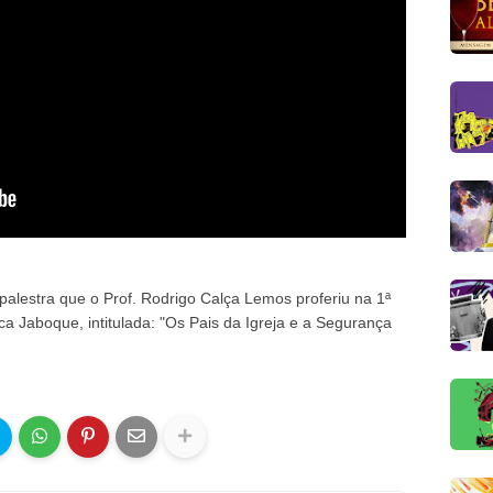
palestra que o Prof. Rodrigo Calça Lemos proferiu na 1ª
ca Jaboque, intitulada: "Os Pais da Igreja e a Segurança