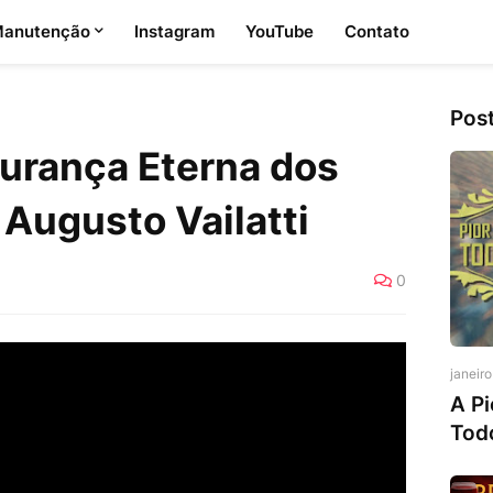
anutenção
Instagram
YouTube
Contato
Pos
gurança Eterna dos
 Augusto Vailatti
0
janeir
A Pi
Tod