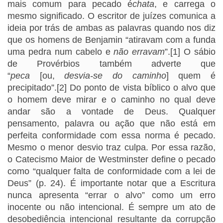
mais comum para pecado é
chata
, e carrega o
mesmo significado. O escritor de juízes comunica a
ideia por trás de ambas as palavras quando nos diz
que os homens de Benjamin “atiravam com a funda
uma pedra num cabelo e
não erravam
”.[1] O sábio
de Provérbios também adverte que
“
peca
[ou,
desvia-se do caminho
] quem é
precipitado”.[2] Do ponto de vista bíblico o alvo que
o homem deve mirar e o caminho no qual deve
andar são a vontade de Deus. Qualquer
pensamento, palavra ou ação que não está em
perfeita conformidade com essa norma é pecado.
Mesmo o menor desvio traz culpa. Por essa razão,
o Catecismo Maior de Westminster define o pecado
como “qualquer falta de conformidade com a lei de
Deus” (p. 24). É importante notar que a Escritura
nunca apresenta “errar o alvo” como um erro
inocente ou não intencional. É sempre um ato de
desobediência intencional resultante da corrupção