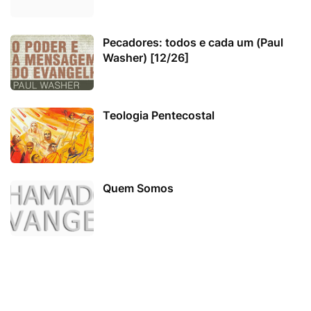
Pecadores: todos e cada um (Paul
Washer) [12/26]
Teologia Pentecostal
Quem Somos