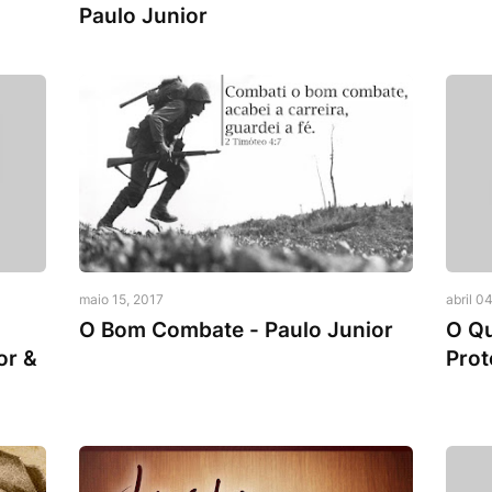
Paulo Junior
Igreja Perseguida
Igreja
maio 15, 2017
abril 0
O Bom Combate - Paulo Junior
O Qu
or &
Prot