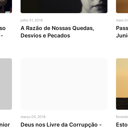
Pecado
Mensa
julho 31, 2018
maio 0
so
A Razão de Nossas Quedas,
Pass
 -
Desvios e Pecados
Juni
Pecado
Mensa
março 05, 2018
feverei
nior
Deus nos Livre da Corrupção -
Esto