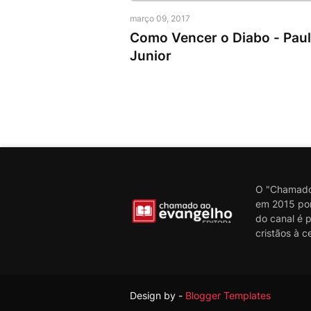
Pr. Paulo Junior
março 09, 2017
Como Vencer o Diabo - Pau
Junior
O "Chamado 
em 2015 por 
do canal é 
cristãos à c
Design by -
Blogger Templates