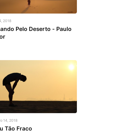
gem do Dia
4, 2018
ando Pelo Deserto - Paulo
or
gem do Dia
ro 14, 2018
u Tão Fraco