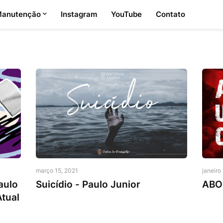
anutenção
Instagram
YouTube
Contato
Mensagem do Dia
Pr. Pa
março 15, 2021
janeiro
aulo
Suicídio - Paulo Junior
ABO
Atual